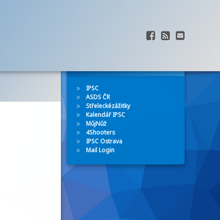
Facebook
RSS
E-mail
Tel:
Odkazy
IPSC
ASDS ČR
Střeleckézážitky
Kalendář IPSC
MůjNůž
4Shooters
IPSC Ostrava
Mail Login