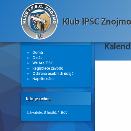
Klub IPSC Znojmo 
Přejít
k
Navigační menu
obsahu
Kalend
webu
Domů
O nás
We Are IPSC
Registrace závodů
Ochrana osobních údajů
Napište nám
Kdo je online
Uživatelé:
3 hostů, 1 Bot