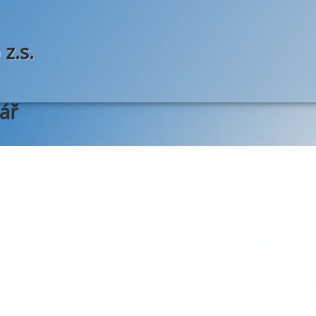
z.s.
ář